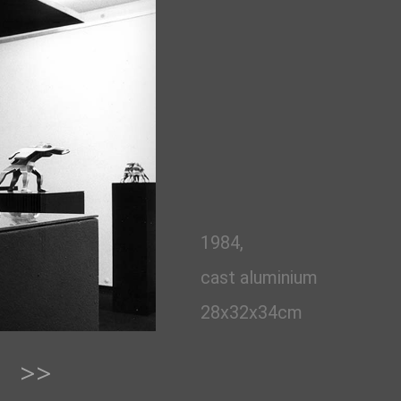
1984,
cast aluminium
28x32x34cm
>>