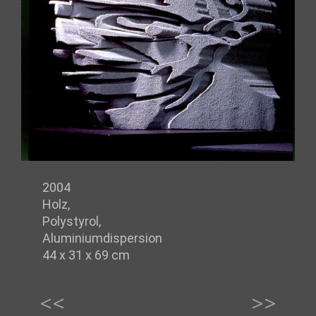
2004
Holz,
Polystyrol,
Aluminiumdispersion
44 x 31 x 69 cm
<<
>>