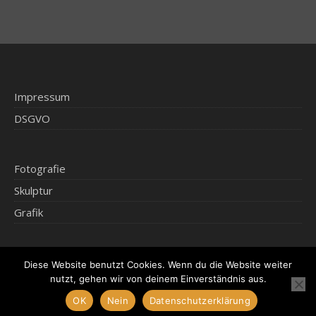
Impressum
DSGVO
Fotografie
Skulptur
Grafik
Diese Website benutzt Cookies. Wenn du die Website weiter
2026 © Klaus Kammerichs
nutzt, gehen wir von deinem Einverständnis aus.
Ashe Theme von
WP Royal
.
Impressum
DSGVO
OK
Nein
Datenschutzerklärung