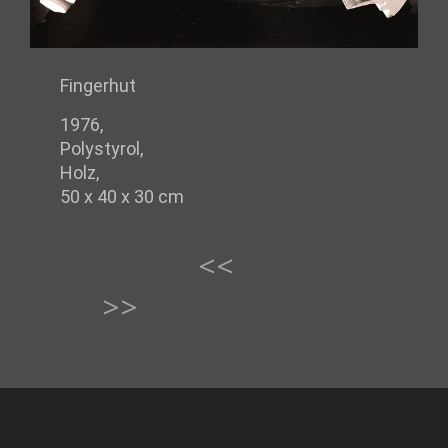
Fingerhut
1976,
Polystyrol,
Holz,
50 x 40 x 30 cm
<<
>>